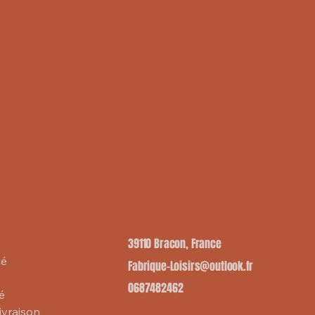
39110 Bracon, France
té
Fabrique-Loisirs@outlook.fr
0687482462
té
livraison