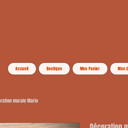
Création d'Objets en B
Accueil
Boutique
Mon Panier
Mon 
ration murale Mario
Décoration 