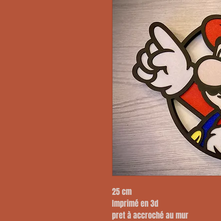
25 cm
Imprimé en 3d
pret à accroché au mur