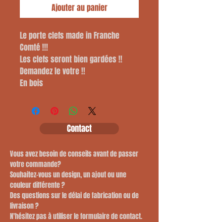
Ajouter au panier
Le porte clefs made in Franche 
Comté !!!
Les clefs seront bien gardées !!
Demandez le votre !!
En bois
Contact
Vous avez besoin de conseils avant de passer
votre commande?
​Souhaitez-vous un design, un ajout ou une
couleur différente ?
​Des questions sur le délai de fabrication ou de
livraison ?
​N'hésitez pas à utiliser le formulaire de contact.