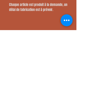
Chaque article est produit à la demande, un
délai de fabrication est à prévoir.
Restez informé de nos
nouveautés en nous
suivant sur les réseaux
sociaux
Politique de confidentialité
Déclaration d'accessibilité
Politique de livraison
Conditions générales