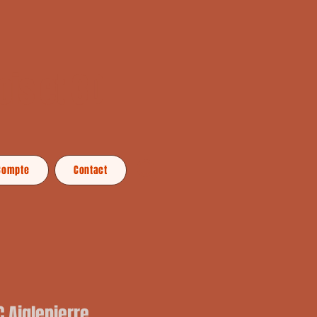
ois et 3D
Compte
Contact
C Aiglepierre