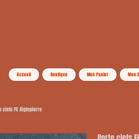
Création d'Objets en B
Accueil
Boutique
Mon Panier
Mon 
e clefs FC Aiglepierre
Porte clefs F