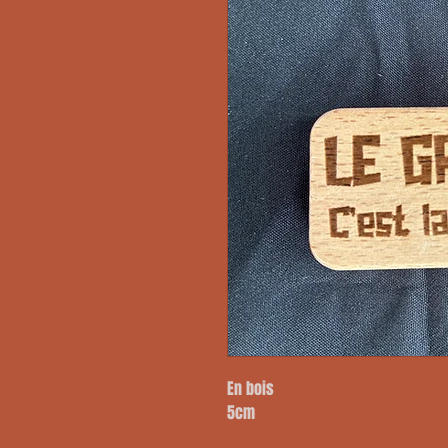
En bois
5cm