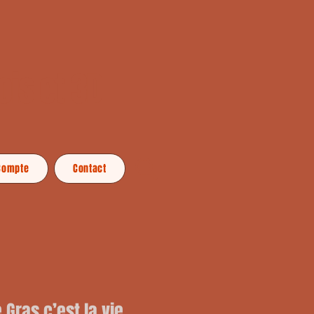
ois et 3D
Compte
Contact
e Gras c’est la vie