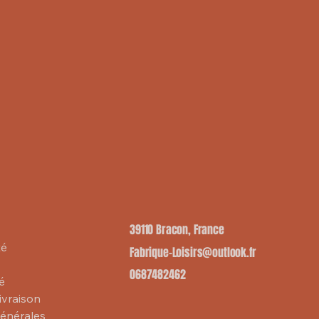
39110 Bracon, France
té
Fabrique-Loisirs@outlook.fr
0687482462
té
livraison
générales